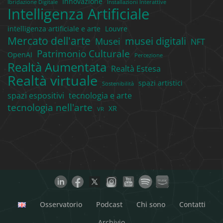
Innovazione
Ibridazione Digitale
Installazioni Interattive
Intelligenza Artificiale
intelligenza artificiale e arte
Louvre
Mercato dell'arte
musei digitali
Musei
NFT
Patrimonio Culturale
OpenAI
Percezione
Realtà Aumentata
Realtà Estesa
Realtà virtuale
spazi artistici
Sostenibilità
spazi espositivi
tecnologia e arte
tecnologia nell'arte
XR
VR
Osservatorio
Podcast
Chi sono
Contatti
Archivio