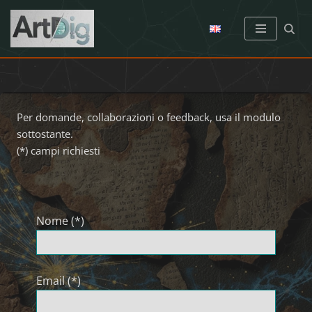
Vai
al
contenuto
Per domande, collaborazioni o feedback, usa il modulo
sottostante.
(*) campi richiesti
Nome (*)
Email (*)