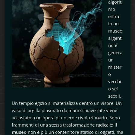
algorit
mo
entra
in un
museo
argenti
no e
genera
un
mister
o
vecchi
o sei
secoli.
Un tempio egizio si materializza dentro un visore. Un
vaso di argilla plasmato da mani schiavizzate viene
accostato a un’opera di un eroe rivoluzionario. Sono
frammenti di una stessa trasformazione radicale:
il
museo
non è più un contenitore statico di oggetti, ma