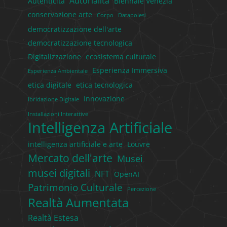
Autorialità
Autenticità
Biennale Venezia
conservazione arte
Corpo
Datapoiesi
democratizzazione dell'arte
democratizzazione tecnologica
Digitalizzazione
ecosistema culturale
Esperienza Immersiva
Esperienza Ambientale
etica digitale
etica tecnologica
Innovazione
Ibridazione Digitale
Installazioni Interattive
Intelligenza Artificiale
intelligenza artificiale e arte
Louvre
Mercato dell'arte
Musei
musei digitali
NFT
OpenAI
Patrimonio Culturale
Percezione
Realtà Aumentata
Realtà Estesa