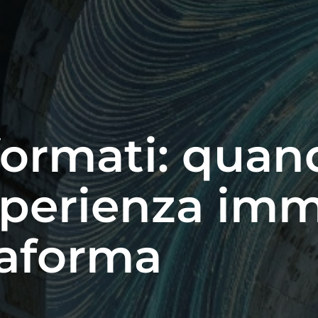
formati: quand
sperienza imm
taforma