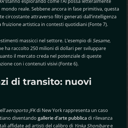
XR
stanno esplorando come l’AI possa letteralmente
l mondo reale. Sebbene ancora in fase primitiva, questa
te circostante attraverso filtri generati dall’intelligenza
a fruizione artistica in contesti quotidiani (Fonte 7).
estimenti massicci nel settore. L’esempio di
Sesame
,
e ha raccolto 250 milioni di dollari per sviluppare
 quanto il mercato creda nel potenziale di queste
ione con i contenuti visivi (Fonte 6).
i di transito: nuovi
ll’
aeroporto JFK
di New York rappresenta un caso
 stiano diventando
gallerie d’arte pubblica
di rilevanza
 affidate ad artisti del calibro di
Yinka Shonibare
e