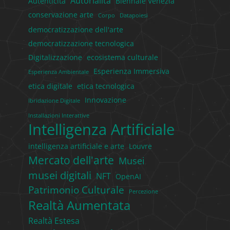
Autorialità
Autenticità
Biennale Venezia
conservazione arte
Corpo
Datapoiesi
democratizzazione dell'arte
democratizzazione tecnologica
Digitalizzazione
ecosistema culturale
Esperienza Immersiva
Esperienza Ambientale
etica digitale
etica tecnologica
Innovazione
Ibridazione Digitale
Installazioni Interattive
Intelligenza Artificiale
intelligenza artificiale e arte
Louvre
Mercato dell'arte
Musei
musei digitali
NFT
OpenAI
Patrimonio Culturale
Percezione
Realtà Aumentata
Realtà Estesa