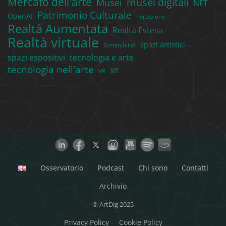
Mercato dell'arte
musei digitali
Musei
NFT
Patrimonio Culturale
OpenAI
Percezione
Realtà Aumentata
Realtà Estesa
Realtà virtuale
spazi artistici
Sostenibilità
spazi espositivi
tecnologia e arte
tecnologia nell'arte
XR
VR
Osservatorio
Podcast
Chi sono
Contatti
Archivio
© ArtDig 2025
Privacy Policy
Cookie Policy