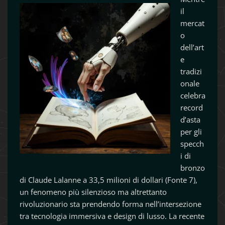
il
mercat
o
dell’art
e
tradizi
onale
celebra
record
d’asta
per gli
specch
i di
bronzo
di Claude Lalanne a 33,5 milioni di dollari (Fonte 7),
un fenomeno più silenzioso ma altrettanto
rivoluzionario sta prendendo forma nell’intersezione
tra tecnologia immersiva e design di lusso. La recente