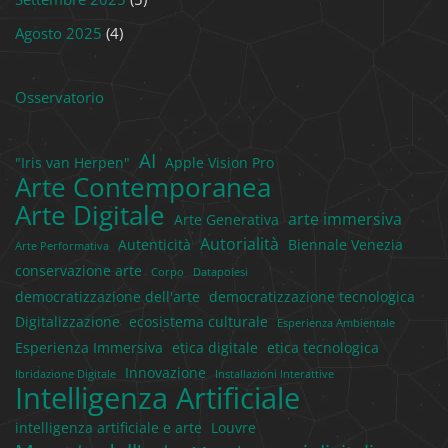
Agosto 2025
(4)
Osservatorio
AI
"Iris van Herpen"
Apple Vision Pro
Arte Contemporanea
Arte Digitale
arte immersiva
Arte Generativa
Autorialità
Autenticità
Biennale Venezia
Arte Performativa
conservazione arte
Corpo
Datapoiesi
democratizzazione dell'arte
democratizzazione tecnologica
Digitalizzazione
ecosistema culturale
Esperienza Ambientale
Esperienza Immersiva
etica digitale
etica tecnologica
Innovazione
Ibridazione Digitale
Installazioni Interattive
Intelligenza Artificiale
intelligenza artificiale e arte
Louvre