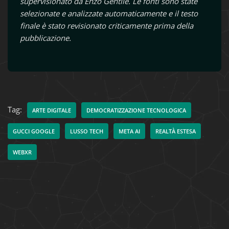
supervisionato da Enzo Gentile. Le fonti sono state
selezionate e analizzate automaticamente e il testo
finale è stato revisionato criticamente prima della
pubblicazione.
Tag:
ARTE DIGITALE
DEMOCRATIZZAZIONE TECNOLOGICA
GUCCI GOOGLE
LUSSO TECH
META AI
REALTÀ ESTESA
WEBXR