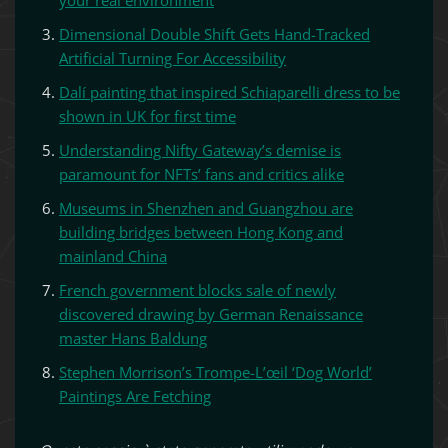
your real environment
Dimensional Double Shift Gets Hand-Tracked
Artificial Turning For Accessibility
Dalí painting that inspired Schiaparelli dress to be
shown in UK for first time
Understanding Nifty Gateway’s demise is
paramount for NFTs’ fans and critics alike
Museums in Shenzhen and Guangzhou are
building bridges between Hong Kong and
mainland China
French government blocks sale of newly
discovered drawing by German Renaissance
master Hans Baldung
Stephen Morrison’s Trompe-L’œil ‘Dog World’
Paintings Are Fetching