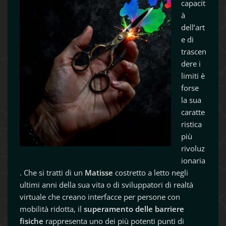
capacit
à
dell’art
e di
trascen
dere i
limiti è
forse
la sua
caratte
ristica
più
rivoluz
ionaria
. Che si tratti di un
Matisse
costretto a letto negli
ultimi anni della sua vita o di sviluppatori di realtà
virtuale che creano interfacce per persone con
mobilità ridotta, il
superamento delle barriere
fisiche
rappresenta uno dei più potenti punti di