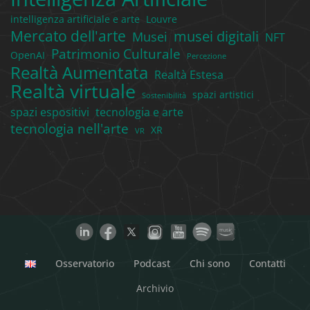
intelligenza artificiale e arte
Louvre
Mercato dell'arte
musei digitali
Musei
NFT
Patrimonio Culturale
OpenAI
Percezione
Realtà Aumentata
Realtà Estesa
Realtà virtuale
spazi artistici
Sostenibilità
spazi espositivi
tecnologia e arte
tecnologia nell'arte
XR
VR
Osservatorio
Podcast
Chi sono
Contatti
Archivio